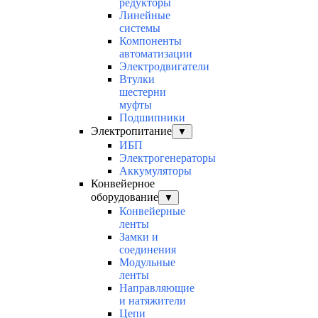
редукторы
Линейные
системы
Компоненты
автоматизации
Электродвигатели
Втулки
шестерни
муфты
Подшипники
Электропитание
▼
ИБП
Электрогенераторы
Аккумуляторы
Конвейерное
оборудование
▼
Конвейерные
ленты
Замки и
соединения
Модульные
ленты
Направляющие
и натяжители
Цепи