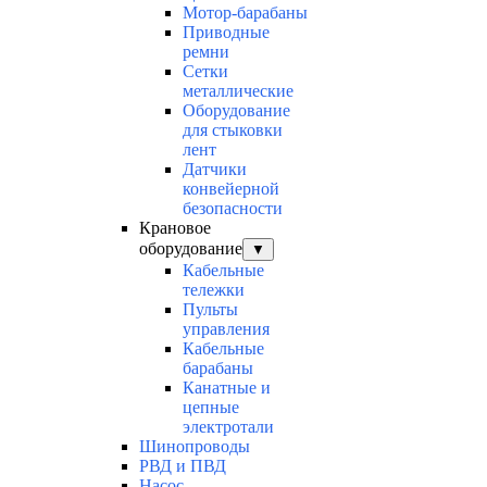
Мотор-барабаны
Приводные
ремни
Сетки
металлические
Оборудование
для стыковки
лент
Датчики
конвейерной
безопасности
Крановое
оборудование
▼
Кабельные
тележки
Пульты
управления
Кабельные
барабаны
Канатные и
цепные
электротали
Шинопроводы
РВД и ПВД
Насос